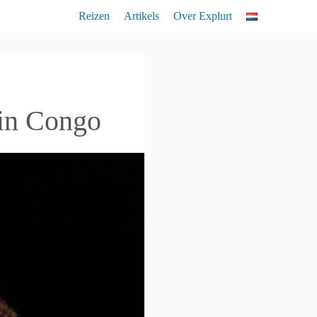
Reizen
Artikels
Over Explurt
Lemuren Nederlands
Vogelkund
in Congo
Flora