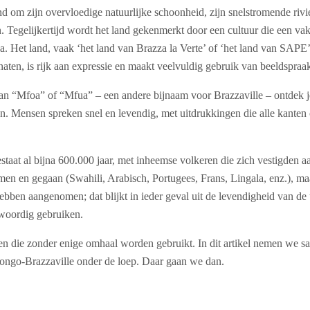
nd om zijn overvloedige natuurlijke schoonheid, zijn snelstromende rivi
n. Tegelijkertijd wordt het land gekenmerkt door een cultuur die een vak
a. Het land, vaak ‘het land van Brazza la Verte’ of ‘het land van SAP
aten, is rijk aan expressie en maakt veelvuldig gebruik van beeldspraak
an “Mfoa” of “Mfua” – een andere bijnaam voor Brazzaville – ontdek 
n. Mensen spreken snel en levendig, met uitdrukkingen die alle kanten op
aat al bijna 600.000 jaar, met inheemse volkeren die zich vestigden a
n en gegaan (Swahili, Arabisch, Portugees, Frans, Lingala, enz.), maa
ebben aangenomen; dat blijkt in ieder geval uit de levendigheid van de
woordig gebruiken.
en die zonder enige omhaal worden gebruikt. In dit artikel nemen we s
ongo-Brazzaville onder de loep. Daar gaan we dan.