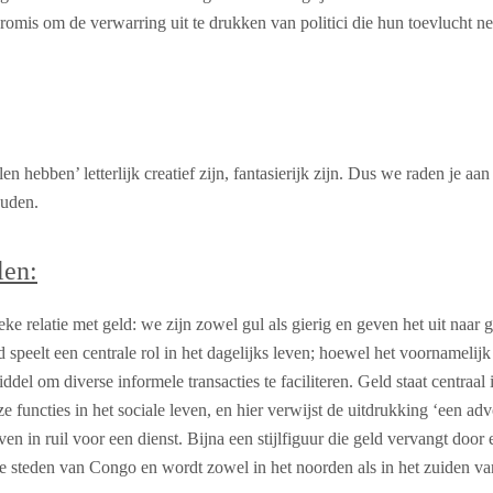
romis om de verwarring uit te drukken van politici die hun toevlucht n
len hebben’ letterlijk creatief zijn, fantasierijk zijn. Dus we raden je a
ouden.
len:
ke relatie met geld: we zijn zowel gul als gierig en geven het uit naar 
 speelt een centrale rol in het dagelijks leven; hoewel het voornameli
ddel om diverse informele transacties te faciliteren. Geld staat centraal 
ze functies in het sociale leven, en hier verwijst de uitdrukking ‘een ad
en in ruil voor een dienst. Bijna een stijlfiguur die geld vervangt door e
de steden van Congo en wordt zowel in het noorden als in het zuiden va