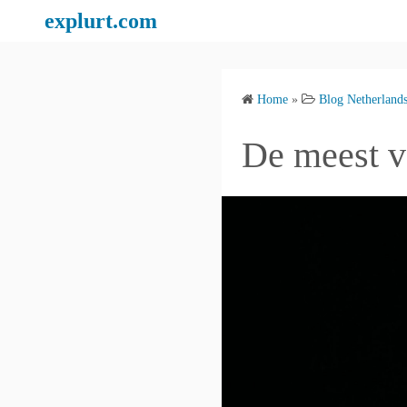
S
explurt.com
k
i
p
Home
»
Blog Netherland
t
o
De meest v
c
o
n
t
e
n
t