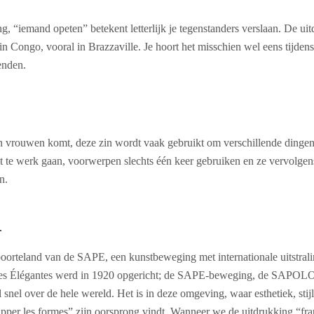
ng, “iemand opeten” betekent letterlijk je tegenstanders verslaan. De ui
 Congo, vooral in Brazzaville. Je hoort het misschien wel eens tijdens
enden.
n vrouwen komt, deze zin wordt vaak gebruikt om verschillende dingen
t te werk gaan, voorwerpen slechts één keer gebruiken en ze vervolgens
n.
:
oorteland van de SAPE, een kunstbeweging met internationale uitstrali
es Élégantes werd in 1920 opgericht; de SAPE-beweging, de SAPOLOG
snel over de hele wereld. Het is in deze omgeving, waar esthetiek, stijl 
rapper les formes” zijn oorsprong vindt. Wanneer we de uitdrukking “fra