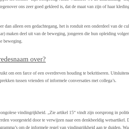
egenover ons zeer goed gekleed is, dat de maat van zijn of haar kledin
r dan alleen een gedachtegang, het is ronduit een onderdeel van de cul
jaar) maken deel uit van de beweging, jongeren die hun opleiding volg
 de beweging.
vredesnaam over?
ikt om een ​​farce of een overdreven houding te bekritiseren. Uitsluite
prekken tussen vrienden of informele conversaties met collega’s.
ongolese vindingrijkheid. „Zie artikel 15“ vindt zijn oorsprong in poli
rden voorgesteld door te verwijzen naar een denkbeeldig wetsartikel. 
ogramma’s om de informele regel van vindingrijkheid aan te duiden. Wa