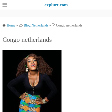
S
explurt.com
k
i
p
Home
»
Blog Netherlands
»
Congo netherlands
t
o
Congo netherlands
c
o
n
t
e
n
t