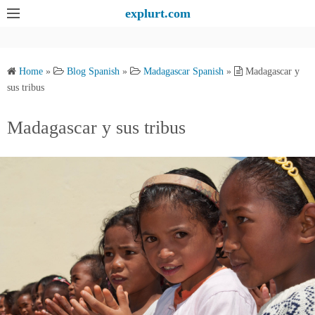
S
explurt.com
k
i
p
Home
»
Blog Spanish
»
Madagascar Spanish
»
Madagascar y
t
sus tribus
o
c
Madagascar y sus tribus
o
n
t
e
n
t