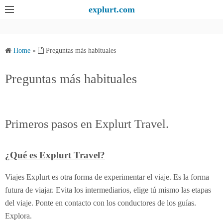
S
explurt.com
k
i
p
Home
»
Preguntas más habituales
t
o
Preguntas más habituales
c
o
n
Primeros pasos en Explurt Travel.
t
e
n
¿Qué es Explurt Travel?
t
Viajes Explurt es otra forma de experimentar el viaje. Es la forma
futura de viajar. Evita los intermediarios, elige tú mismo las etapas
del viaje. Ponte en contacto con los conductores de los guías.
Explora.