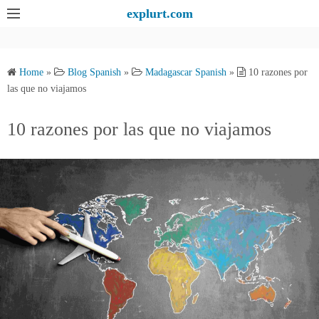
S
explurt.com
k
i
p
Home
»
Blog Spanish
»
Madagascar Spanish
»
10 razones por
t
las que no viajamos
o
c
10 razones por las que no viajamos
o
n
t
e
n
t