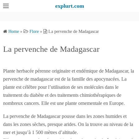
S
explurt.com
k
i
p
Home
»
Flore
»
La pervenche de Madagascar
t
o
La pervenche de Madagascar
c
o
n
Plante herbacée pérenne originaire et endémique de Madagascar, la
t
pervenche de madagascar est de la famille des apocynacées. La
e
plante est célèbre pour l’utilisation de ses molécules dans le
n
traitement du diabète et des traitements chimiothérapiques de
t
nombreux cancers. Elle est une plante ornementale en Europe.
La pervenche de Madagascar pousse dans les zones humides et
dans les zones sèches, presque arides. On la trouve au niveau de la
mer et jusqu’à 1 500 mètres d’altitude.