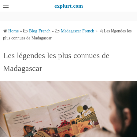
S
explurt.com
k
i
p
Home
»
Blog French
»
Madagascar French
»
Les légendes les
t
plus connues de Madagascar
o
c
Les légendes les plus connues de
o
Madagascar
n
t
e
n
t