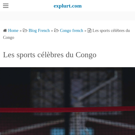
S
explurt.com
k
i
p
Home
»
Blog French
»
Congo french
»
Les sports célèbres du
t
Congo
o
c
Les sports célèbres du Congo
o
n
t
e
n
t