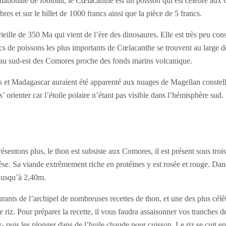
ationale de football, le Cœlacanthe est un poisson qui est célèbre aux
es et sur le billet de 1000 francs ainsi que la pièce de 5 francs.
ieille de 350 Ma qui vient de l’ère des dinosaures. Elle est très peu co
ncs de poissons les plus importants de Cœlacanthe se trouvent au large 
au sud-est des Comores proche des fonds marins volcanique.
s et Madagascar auraient été apparenté aux nuages de Magellan constell
 s’ orienter car l’étoile polaire n’étant pas visible dans l’hémisphère sud.
entons plus, le thon est subsiste aux Comores, il est présent sous trois e
èse. Sa viande extrêmement riche en protéines y est rosée et rouge. Dans 
 jusqu’à 2,40m.
urants de l’archipel de nombreuses recettes de thon, et une des plus célèb
 riz. Pour préparer la recette, il vous faudra assaisonner vos tranches de 
 puis les plonger dans de l’huile chaude pour cuisson. Le riz se cuit en