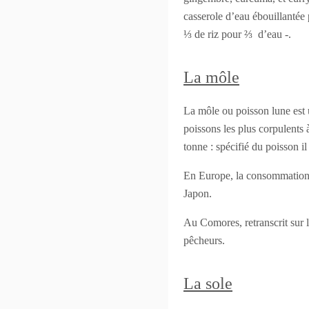
casserole d’eau ébouillantée 
⅓ de riz pour ⅔ d’eau -.
La môle
La môle ou poisson lune est 
poissons les plus corpulents 
tonne : spécifié du poisson il
En Europe, la consommation d
Japon.
Au Comores, retranscrit sur 
pêcheurs.
La sole