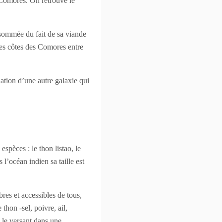
 Comores. On retrouve le
nsommée du fait de sa viande
des côtes des Comores entre
ation d’une autre galaxie qui
spèces : le thon listao, le
l’océan indien sa taille est
res et accessibles de tous,
thon -sel, poivre, ail,
 le versant dans une