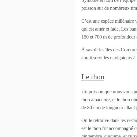
Symbole et nom de l’équipe n
poisson sur de nombreux timbr
C’est une espèce millénaire v
qui est amèr et fade. Les ba
150 et 700 m de profondeur 
À savoir les îles des Comore
aurait servi les navigateurs à
Le thon
Un poisson que nous vous prés
thon albacuore, et le thon ob
de 80 cm de longueur allant
On le retrouve dans les resta
est le thon frit accompagné de
gingembre, curcuma, et curry-