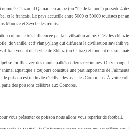
 nommée “Juzur al Qamar” en arabe (ou “île de la lune”) possède 4 îles
rabe, et le français. Le pays accueille entre 5000 et 50000 touristes par a
isins Maurice et Seychelles réunis.
ation culturelle très influencée par la civilisation arabe. C’est les chira
le, de vanille, et d’ylang-ylang qui diffusent la civilisation sawahili ve
 d’Iran venant de la ville de Shiraz (ou Chiraz) et fondent des sultana
pel se fortifie avec des municipalités côtières reconnues. On y mange f
 L’animal aquatique a toujours constitué une part importante de l’aliment
e, le poisson est un invité récidive des assiettes Comoriens. À votre cuil
 on parle des poissons célèbres aux Comores.
pour vous présenter ce poisson nous allons vous reparler de football.