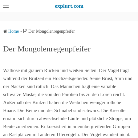
S
explurt.com
k
i
p
Home
»
Der Mongolenregenpfeifer
t
o
Der Mongolenregenpfeifer
c
o
n
Wathose mit grauem Rücken und weißen Seiten. Der Vogel trägt
t
während der Brutzeit ein Hochzeitsgefieder. Seine Brust, Stirn und
e
der Nacken sind rötlich. Das Männchen trägt eine variable
n
schwarze Maske, die von den Parotien bis zu den Loren reicht.
t
Außerhalb der Brutzeit haben die Weibchen weniger rötliche
Haare. Die Beine und der Schnabel sind schwarz. Die Kiesotter
ernährt sich durch abwechselnde Läufe und plötzliche Stopps, um
Beute zu erbeuten. Er koexistiert in artenübergreifenden Gruppen
an Rastplätzen mit anderen Ufervögeln. Der Vogel wandert nicht.