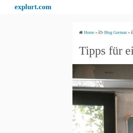
S
explurt.com
k
i
p
Home
»
Blog German
»
t
o
Tipps für e
c
o
n
t
e
n
t