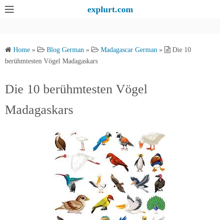
S
explurt.com
k
i
p
Home
»
Blog German
»
Madagascar German
»
Die 10
t
berühmtesten Vögel Madagaskars
o
c
Die 10 berühmtesten Vögel
o
Madagaskars
n
t
e
n
t